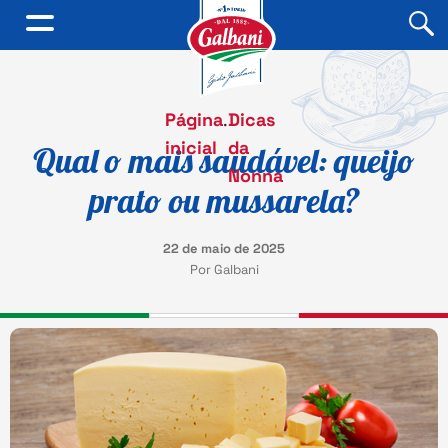
Página
.
Dicas
inicial
da
Qual o mais saudável: queijo
Nonna
prato ou mussarela?
22 de maio de 2025
Por Galbani