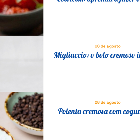
milanesa suíno que é suce
Itália
06 de agosto
Migliaccio: o bolo cremoso i
que vai fazer você esquecer 
06 de agosto
Polenta cremosa com cogu
receita italiana tradicional 
fácil