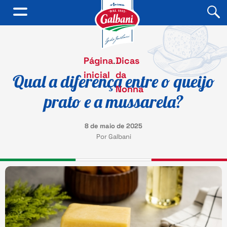
Página
.
Dicas
inicial
da
Qual a diferença entre o queijo
Nonna
prato e a mussarela?
8 de maio de 2025
Por Galbani