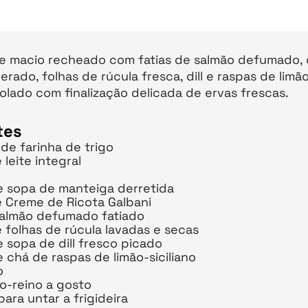
 e macio recheado com fatias de salmão defumado,
rado, folhas de rúcula fresca, dill e raspas de limão-
olado com finalização delicada de ervas frescas.
tes
 de farinha de trigo
 leite integral
e sopa de manteiga derretida
e Creme de Ricota Galbani
almão defumado fatiado
e folhas de rúcula lavadas e secas
e sopa de dill fresco picado
e chá de raspas de limão-siciliano
o
o-reino a gosto
ara untar a frigideira