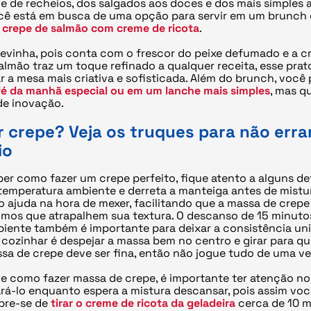
e de recheios, dos salgados aos doces e dos mais simples 
ocê está em busca de uma opção para servir em um brunch e
o
crepe de salmão com creme de ricota
.
 levinha, pois conta com o frescor do peixe defumado e a 
almão traz um toque refinado a qualquer receita, esse prato
 a mesa mais criativa e sofisticada. Além do brunch, você 
fé da manhã especial ou em um lanche mais simples
, mas q
e inovação.
 crepe? Veja os truques para não erra
io
er como fazer um crepe perfeito, fique atento a alguns det
 temperatura ambiente e derreta a manteiga antes de mistu
so ajuda na hora de mexer, facilitando que a massa de crep
rumos que atrapalhem sua textura. O descanso de 15 minut
iente também é importante para deixar a consistência un
 cozinhar é despejar a massa bem no centro e girar para q
ssa de crepe deve ser fina, então não jogue tudo de uma ve
de como fazer massa de crepe, é importante ter atenção no
ará-lo enquanto espera a mistura descansar, pois assim vo
bre-se de
tirar o creme de ricota da geladeira
cerca de 10 m