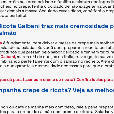
so mantém sua cremosidade e facilita a mistura dos ingredi
echeio no crepe, tenha o cuidado de não exagerar na quant
sar demais a massa. Seguindo essas dicas, você fará o cre
cota perfeito!
icota Galbani traz mais cremosidade p
salmão
ta
é fundamental para deixar a massa de crepe mais molhadi
idade ao paladar. Se você quer preparar a receita perfeita
 produtos que prezam pelo sabor delicado e tenham textura
 Galbani
, marca nº1 de queijos na Itália, traz o gosto suave
combinando perfeitamente com o salmão no recheio. Além d
cia que garante a cremosidade necessária para que o prat
que dá para fazer com creme de ricota? Confira ideias para
panha crepe de ricota? Veja as melho
unch ou café da manhã mais completo, vale a pena prepara
 para o crepe de salmão com creme de ricota. Saladas v