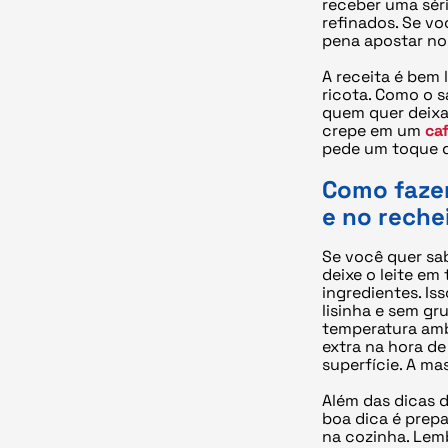
receber uma séri
refinados. Se v
pena apostar n
A receita é bem
ricota. Como o s
quem quer deixar
crepe em um
ca
pede um toque d
Como fazer
e no reche
Se você quer sab
deixe o leite em
ingredientes. Is
lisinha e sem g
temperatura amb
extra na hora de
superfície. A ma
Além das dicas 
boa dica é prep
na cozinha. Lem