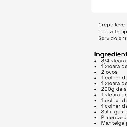
Crepe leve
ricota tempe
Servido enr
Ingredien
3/4 xícara
1 xícara de
2 ovos
1 colher d
1 xícara d
200g de s
1 xícara d
1 colher d
1 colher d
Sal a gost
Pimenta-d
Manteiga p