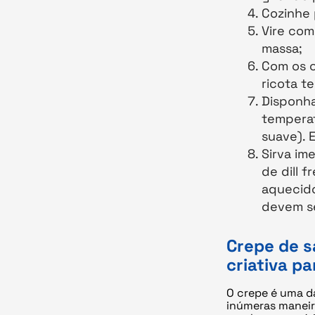
Cozinhe 
Vire com
massa;
Com os c
ricota t
Disponha
temperat
suave). 
Sirva im
de dill 
aquecido
devem se
Crepe de s
criativa p
O crepe é uma d
inúmeras maneira