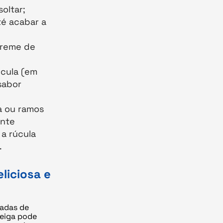
oltar;
té acabar a
creme de
úcula (em
sabor
a ou ramos
ente
 a rúcula
.
liciosa e
radas de
teiga pode