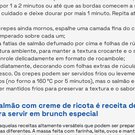
por 1 a 2 minutos ou até que as bordas comecem a s
 cuidado e deixe dourar por mais 1 minuto. Repita a
repes ainda mornos, espalhe uma camada fina do 
emperado sobre cada um;
 fatias de salmão defumado por cima e folhas de r
ura ambiente, para manter a textura crocante e o 
Enrole delicadamente em formato de rocambole;
ediatamente, decorando com folhas extras de rúcul
fresco. Os crepes podem ser servidos frios ou levem
s (no forno a 160 °C por 5 minutos), mas o salmão e
r mantidos frios para preservar a textura e o sabor
almão com creme de ricota é receita de
ara servir em brunch especial
aquelas receitas altamente versáteis que podem ser prepa
s diferentes. A massa feita com farinha, leite, ovos e man