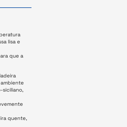
mperatura
a lisa e
ara que a
ladeira
a ambiente
-siciliano,
levemente
ira quente,