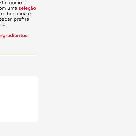
assim como o
om uma
seleção
tra boa dica é
eber, prefira
nc.
ingredientes
!