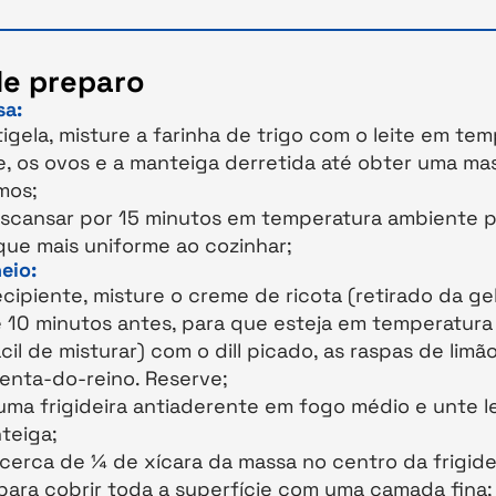
e preparo
sa:
igela, misture a farinha de trigo com o leite em te
, os ovos e a manteiga derretida até obter uma mass
mos;
scansar por 15 minutos em temperatura ambiente p
que mais uniforme ao cozinhar;
eio:
cipiente, misture o creme de ricota (retirado da ge
 10 minutos antes, para que esteja em temperatur
cil de misturar) com o dill picado, as raspas de limão
menta-do-reino. Reserve;
ma frigideira antiaderente em fogo médio e unte 
teiga;
cerca de ¼ de xícara da massa no centro da frigide
para cobrir toda a superfície com uma camada fina;