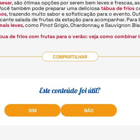
aesar
, são ótimas opções por serem bem leves e frescas, 
. Você também pode preparar uma deliciosa
tábua de frios
c
nos
, trazendo muito sabor e sofisticação para o evento. Ou
cante salada de frutas da estação para acompanhar. Para b
mais leves
, como Pinot Grigio, Chardonnay e Sauvignon Bla
bua de frios com frutas para o verão: veja como combinar 
COMPARTILHAR
Este conteúdo foi útil?
SIM
NÃO