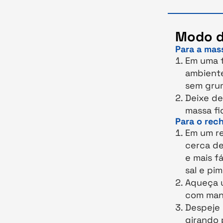
Modo d
Para a mas
Em uma t
ambiente
sem gru
Deixe de
massa fi
Para o rech
Em um re
cerca de
e mais fá
sal e pi
Aqueça u
com man
Despeje 
girando 