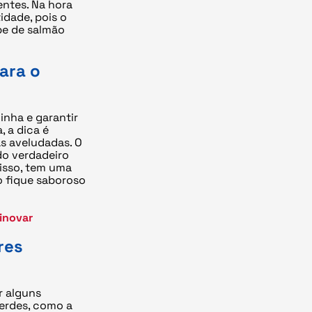
entes. Na hora
idade, pois o
pe de salmão
ara o
nha e garantir
, a dica é
s aveludadas. O
 do verdadeiro
isso, tem uma
o fique saboroso
 inovar
res
r alguns
erdes, como a