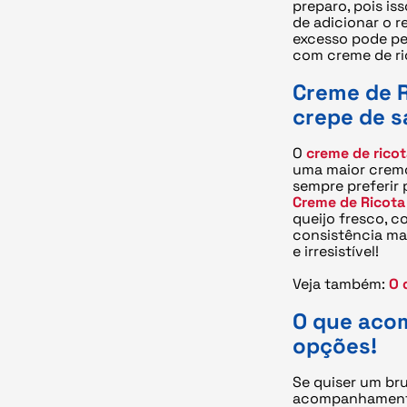
preparo, pois is
de adicionar o r
excesso pode pe
com creme de ri
Creme de R
crepe de 
O
creme de rico
uma maior cremos
sempre preferir
Creme de Ricota
queijo fresco, 
consistência ma
e irresistível!
Veja também:
O 
O que acom
opções!
Se quiser um br
acompanhamentos