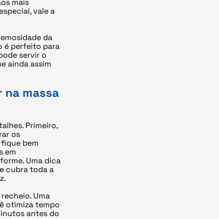
aos mais
special, vale a
cremosidade da
 é perfeito para
pode servir o
ue ainda assim
r na massa
alhes. Primeiro,
rar os
e fique bem
os em
iforme. Uma dica
ue cubra toda a
z.
 recheio. Uma
cê otimiza tempo
inutos antes do