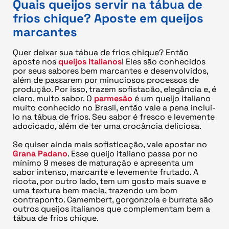
Quais queijos servir na tábua de
frios chique? Aposte em queijos
marcantes
Quer deixar sua tábua de frios chique? Então
aposte nos
queijos italianos
! Eles são conhecidos
por seus sabores bem marcantes e desenvolvidos,
além de passarem por minuciosos processos de
produção. Por isso, trazem sofistacão, elegância e, é
claro, muito sabor. O
parmesão
é um queijo italiano
muito conhecido no Brasil, então vale a pena incluí-
lo na tábua de frios. Seu sabor é fresco e levemente
adocicado, além de ter uma crocância deliciosa.
Se quiser ainda mais sofisticação, vale apostar no
Grana Padano
. Esse queijo italiano passa por no
mínimo 9 meses de maturação e apresenta um
sabor intenso, marcante e levemente frutado. A
ricota, por outro lado, tem um gosto mais suave e
uma textura bem macia, trazendo um bom
contraponto. Camembert, gorgonzola e burrata são
outros queijos italianos que complementam bem a
tábua de frios chique.