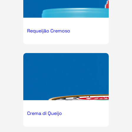
Requeijão Cremoso
Crema di Queijo