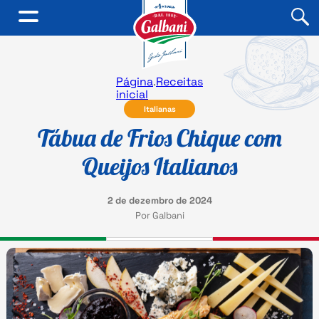
Página
.
Receitas
inicial
Italianas
Tábua de Frios Chique com
Queijos Italianos
2 de dezembro de 2024
Por Galbani