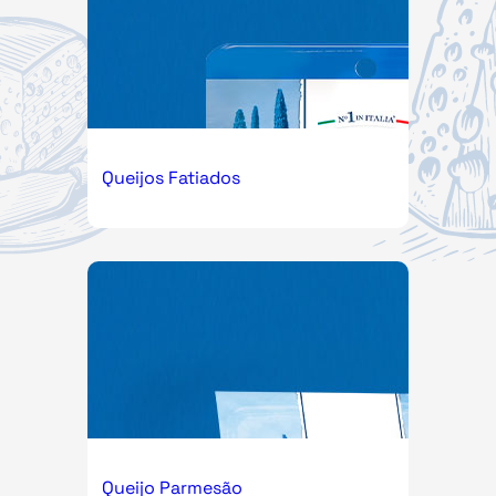
Queijos Fatiados
Queijo Parmesão