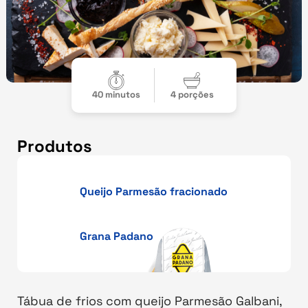
40 minutos
4 porções
Produtos
Queijo Parmesão fracionado
Grana Padano
Tábua de frios com queijo Parmesão Galbani,