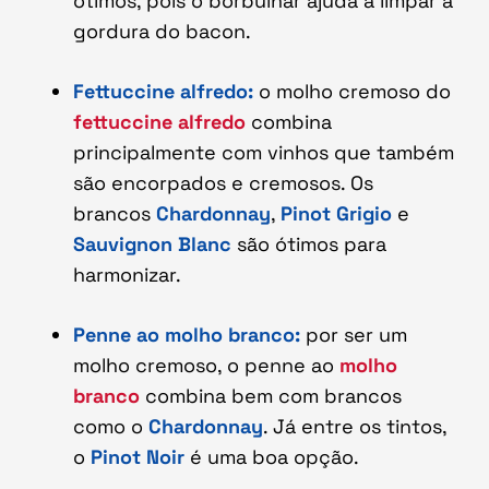
ótimos, pois o borbulhar ajuda a limpar a
gordura do bacon.
Fettuccine alfredo:
o molho cremoso do
fettuccine alfredo
combina
principalmente com vinhos que também
são encorpados e cremosos. Os
brancos
Chardonnay
,
Pinot Grigio
e
Sauvignon
Blanc
são ótimos para
harmonizar.
Penne ao molho branco:
por ser um
molho cremoso, o penne ao
molho
branco
combina bem com brancos
como o
Chardonnay
. Já entre os tintos,
o
Pinot Noir
é uma boa opção.