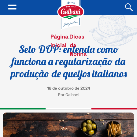
Página
.
Dicas
inicial
da
Selo DOP: entenda como
Nonna
funciona a regularização da
produção de queijos italianos
18 de outubro de 2024
Por Galbani