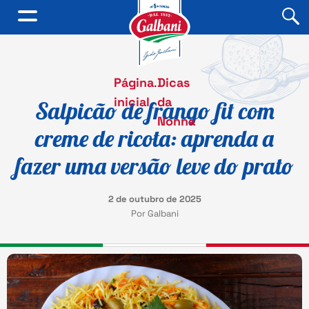
Página
.
Dicas
inicial
da
Salpicão de frango fit com
Nonna
creme de ricota: aprenda a
fazer uma versão leve do prato
2 de outubro de 2025
Por Galbani