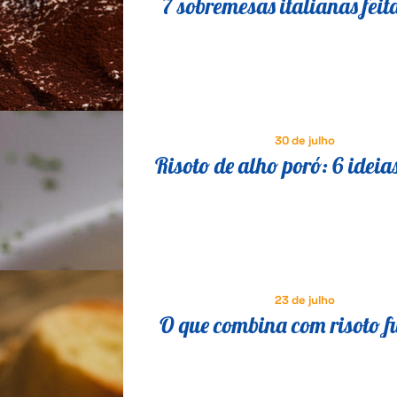
7 sobremesas italianas feit
queijo que fazem o maior s
30 de julho
Risoto de alho poró: 6 ideia
saborosas para variar a re
23 de julho
O que combina com risoto f