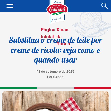
Página
.
Dicas
inicial
da
Substitua o creme de leite por
Nonna
creme de ricota: veja como e
quando usar
18 de setembro de 2025
Por Galbani