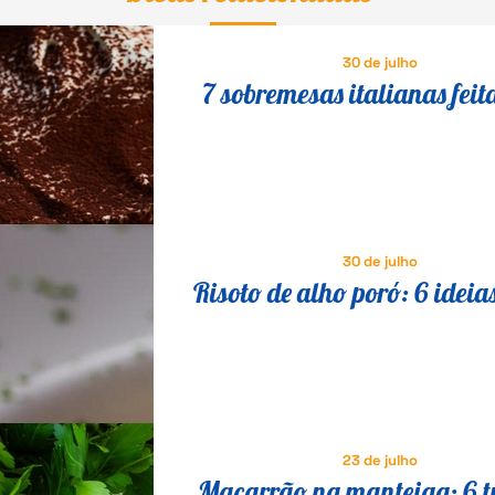
30 de julho
7 sobremesas italianas feit
queijo que fazem o maior s
30 de julho
Risoto de alho poró: 6 ideia
saborosas para variar a re
23 de julho
Macarrão na manteiga: 6 t