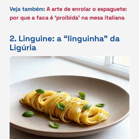
Veja também:
A arte de enrolar o espaguete:
por que a faca é ‘proibida’ na mesa italiana
2. Linguine: a “linguinha” da
Ligúria