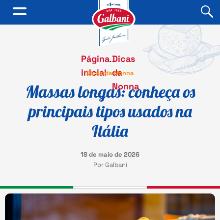
Página
.
Dicas
inicial
da
Dicas da Nonna
Nonna
Massas longas: conheça os
principais tipos usados na
Itália
18 de maio de 2026
Por Galbani