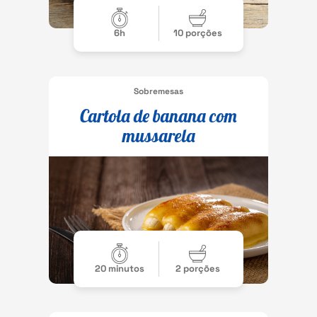
6h
10 porções
Sobremesas
Cartola de banana com
mussarela
20 minutos
2 porções