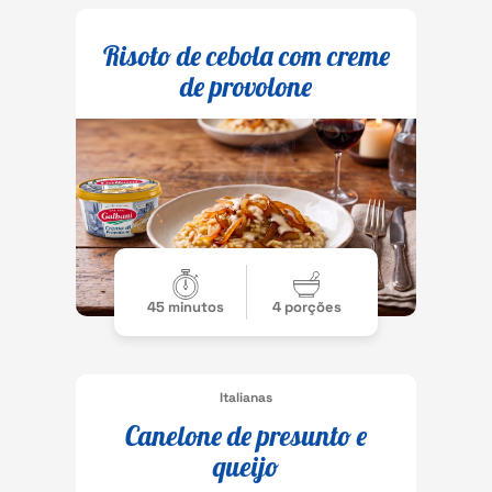
Risoto de cebola com creme
de provolone
45 minutos
4 porções
Italianas
Canelone de presunto e
queijo