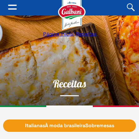
Página inicial
.
Receitas
Receitas
Italianas
À moda brasileira
Sobremesas