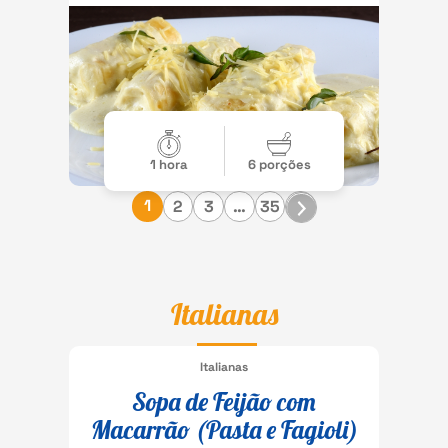
1 hora
6 porções
1
2
3
…
35
Italianas
Italianas
Sopa de Feijão com
Macarrão (Pasta e Fagioli)