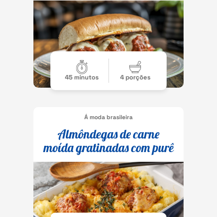
45 minutos
4 porções
Á moda brasileira
Almôndegas de carne
moída gratinadas com purê