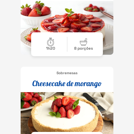
1h20
8 porções
Sobremesas
Cheesecake de morango