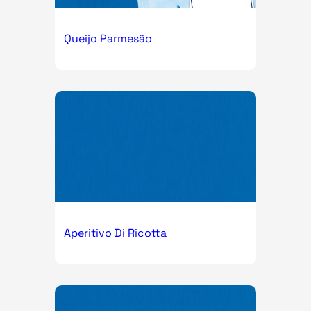
Queijo Parmesão
Aperitivo Di Ricotta