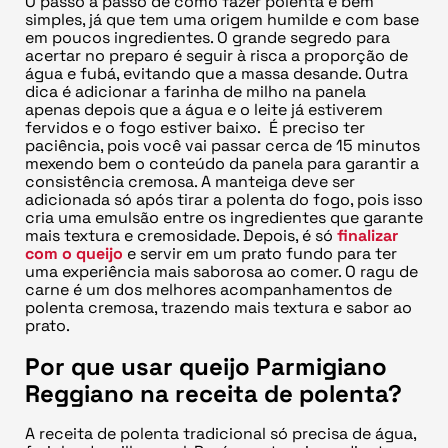
O passo a passo de como fazer polenta é bem
simples, já que tem uma origem humilde e com base
em poucos ingredientes. O grande segredo para
acertar no preparo é seguir à risca a proporção de
água e fubá, evitando que a massa desande. Outra
dica é adicionar a farinha de milho na panela
apenas depois que a água e o leite já estiverem
fervidos e o fogo estiver baixo. É preciso ter
paciência, pois você vai passar cerca de 15 minutos
mexendo bem o conteúdo da panela para garantir a
consistência cremosa. A manteiga deve ser
adicionada só após tirar a polenta do fogo, pois isso
cria uma emulsão entre os ingredientes que garante
mais textura e cremosidade. Depois, é só
finalizar
com o queijo
e servir em um prato fundo para ter
uma experiência mais saborosa ao comer. O ragu de
carne é um dos melhores acompanhamentos de
polenta cremosa, trazendo mais textura e sabor ao
prato.
Por que usar queijo Parmigiano
Reggiano na receita de polenta?
A receita de polenta tradicional só precisa de água,