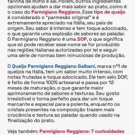
farinha de milho e sal. Porém, outros ingredientes
opcionais ajudam a dar mais sabor ao prato, como é
o caso do
Parmigiano Reggiano
. Esse
tipo de queijo
é considerado o “parmesão original” e é
extremamente apreciado na Itália, seu país de
origem. Seu sabor é intenso e tem toque adocicado,
o que garante uma explosão de sabores ao paladar.
O Parmigiano Reggiano é uma
DOP
, o que significa
que só pode receber esse nome se for produzido
nas regiões italianas autorizadas por lei e seguir
uma série de normas bem minuciosas de produção.
O
Queijo Parmigiano Reggiano Galbani
, marca nº1 de
queijos na Itália, tem um sabor muito intenso, com
notas frutadas e toque adocicado. Ele tem selo DOP,
é feito de forma 100% artesanal e passa por 12
meses de maturação, o que garante maior
aprimoramento de sabores e texturas. Seu gosto
irresistível o torna perfeito para dar um toque
marcante e especial para a polenta, enquanto os
cristais presentes na composição trazem mais
crocância e textura ao paladar quando usado na
finalização do prato.
Veja também:
Parmigiano Reggiano: 7 curiosidades