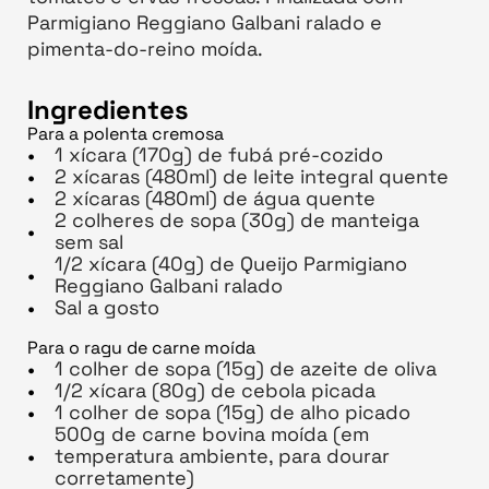
Parmigiano Reggiano Galbani ralado e
pimenta-do-reino moída.
Ingredientes
Para a polenta cremosa
1 xícara (170g) de fubá pré-cozido
2 xícaras (480ml) de leite integral quente
2 xícaras (480ml) de água quente
2 colheres de sopa (30g) de manteiga
sem sal
1/2 xícara (40g) de Queijo Parmigiano
Reggiano Galbani ralado
Sal a gosto
Para o ragu de carne moída
1 colher de sopa (15g) de azeite de oliva
1/2 xícara (80g) de cebola picada
1 colher de sopa (15g) de alho picado
500g de carne bovina moída (em
temperatura ambiente, para dourar
corretamente)