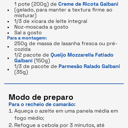
1 pote (200g) de
Creme de Ricota Galbani
(gelado, para manter a textura firme ao
misturar)
1/3 de xícara de leite integral
Noz-moscada a gosto
Sal a gosto
Para a montagem:
250g de massa de lasanha fresca ou pré-
cozida
1/2 pacote de
Queijo Mozzarella Fatiado
Galbani
(150g)
1/3 de pacote de
Parmesão Ralado Galbani
(35g)
Modo de preparo
Para o recheio de camarão:
Aqueça o azeite em uma panela média em
fogo médio;
Refogue a cebola por 3 minutos, até