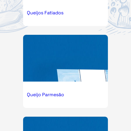
Queijos Fatiados
Queijo Parmesão