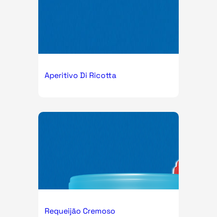
Aperitivo Di Ricotta
Requeijão Cremoso