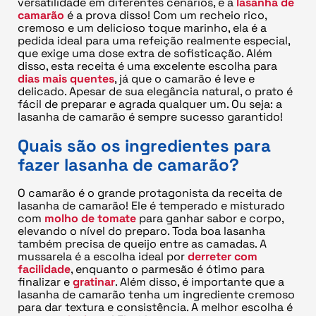
versatilidade em diferentes cenários, e a
lasanha de
camarão
é a prova disso! Com um recheio rico,
cremoso e um delicioso toque marinho, ela é a
pedida ideal para uma refeição realmente especial,
que exige uma dose extra de sofisticação. Além
disso, esta receita é uma excelente escolha para
dias mais quentes
, já que o camarão é leve e
delicado. Apesar de sua elegância natural, o prato é
fácil de preparar e agrada qualquer um. Ou seja: a
lasanha de camarão é sempre sucesso garantido!
Quais são os ingredientes para
fazer lasanha de camarão?
O camarão é o grande protagonista da receita de
lasanha de camarão! Ele é temperado e misturado
com
molho de tomate
para ganhar sabor e corpo,
elevando o nível do preparo. Toda boa lasanha
também precisa de queijo entre as camadas. A
mussarela é a escolha ideal por
derreter com
facilidade
, enquanto o parmesão é ótimo para
finalizar e
gratinar
. Além disso, é importante que a
lasanha de camarão tenha um ingrediente cremoso
para dar textura e consistência. A melhor escolha é