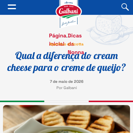
Página
.
Dicas
inicial
da
Aperitivo di ricotta
Nonna
Qual a diferença do cream
cheese para o creme de queijo?
7 de maio de 2026
Por Galbani