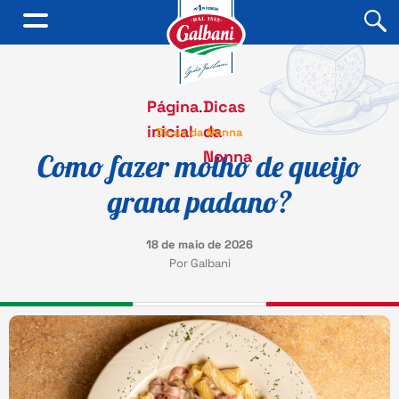
Página
.
Dicas
inicial
da
Dicas da Nonna
Nonna
Como fazer molho de queijo
grana padano?
18 de maio de 2026
Por Galbani