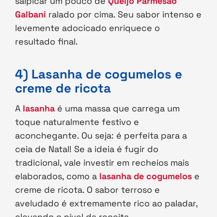
salpicar um pouco de
Queijo Parmesão
Galbani
ralado por cima. Seu sabor intenso e
levemente adocicado enriquece o
resultado final.
4) Lasanha de cogumelos e
creme de ricota
A
lasanha
é uma massa que carrega um
toque naturalmente festivo e
aconchegante. Ou seja: é perfeita para a
ceia de Natal! Se a ideia é fugir do
tradicional, vale investir em recheios mais
elaborados, como a
lasanha de cogumelos
e
creme de ricota. O sabor terroso e
aveludado é extremamente rico ao paladar,
elevando o nível da receita.