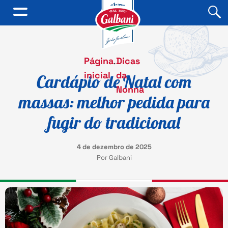
Página
.
Dicas
inicial
da
Cardápio de Natal com
Nonna
massas: melhor pedida para
fugir do tradicional
4 de dezembro de 2025
Por Galbani