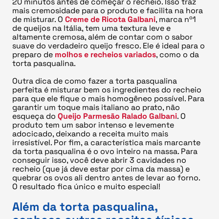
20 minutos antes de começar o recheio. Isso traz
mais cremosidade para o produto e facilita na hora
de misturar. O
Creme de Ricota Galbani
, marca nº1
de queijos na Itália, tem uma textura leve e
altamente cremosa, além de contar com o sabor
suave do verdadeiro queijo fresco. Ele é ideal para o
preparo de
molhos e recheios variados
, como o da
torta pasqualina.
Outra dica de como fazer a torta pasqualina
perfeita é misturar bem os ingredientes do recheio
para que ele fique o mais homogêneo possível. Para
garantir um toque mais italiano ao prato, não
esqueça do
Queijo Parmesão Ralado Galbani
. O
produto tem um sabor intenso e levemente
adocicado, deixando a receita muito mais
irresistível. Por fim, a característica mais marcante
da torta pasqualina é o ovo inteiro na massa. Para
conseguir isso, você deve abrir 3 cavidades no
recheio (que já deve estar por cima da massa) e
quebrar os ovos ali dentro antes de levar ao forno.
O resultado fica único e muito especial!
Além da torta pasqualina,