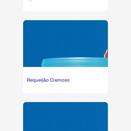
Requeijão Cremoso