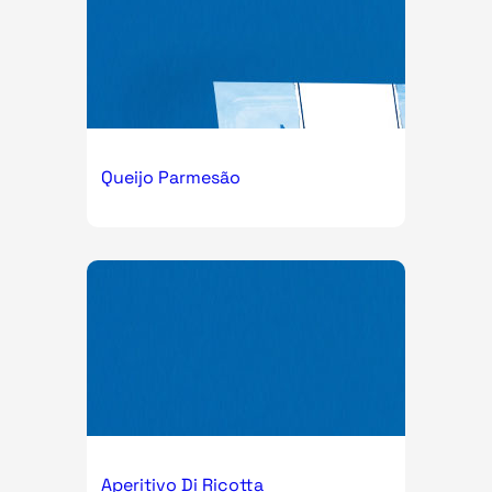
Queijo Parmesão
Aperitivo Di Ricotta