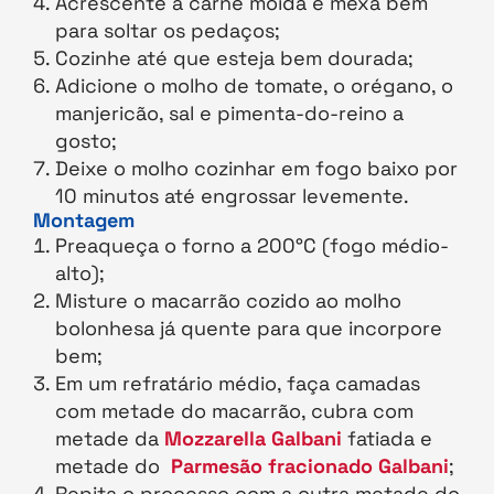
Acrescente a carne moída e mexa bem
para soltar os pedaços;
Cozinhe até que esteja bem dourada;
Adicione o molho de tomate, o orégano, o
manjericão, sal e pimenta-do-reino a
gosto;
Deixe o molho cozinhar em fogo baixo por
10 minutos até engrossar levemente.
Montagem
Preaqueça o forno a 200°C (fogo médio-
alto);
Misture o macarrão cozido ao molho
bolonhesa já quente para que incorpore
bem;
Em um refratário médio, faça camadas
com metade do macarrão, cubra com
metade da
Mozzarella Galbani
fatiada e
metade do
Parmesão fracionado Galbani
;
Repita o processo com a outra metade do