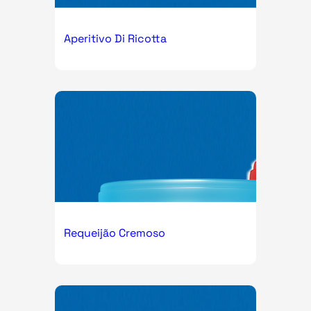
Aperitivo Di Ricotta
Requeijão Cremoso