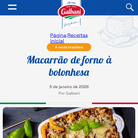
Página
.
Receitas
inicial
À moda brasileira
Macarrão de forno à
bolonhesa
5 de janeiro de 2026
Por Galbani