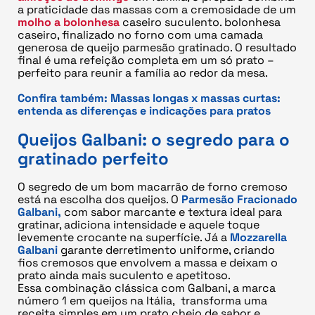
a praticidade das massas com a cremosidade de um
molho a bolonhesa
caseiro suculento. bolonhesa
caseiro, finalizado no forno com uma camada
generosa de queijo parmesão gratinado. O resultado
final é uma refeição completa em um só prato –
perfeito para reunir a família ao redor da mesa.
Confira também:
Massas longas x massas curtas:
entenda as diferenças e indicações para pratos
Queijos Galbani: o segredo para o
gratinado perfeito
O segredo de um bom macarrão de forno cremoso
está na escolha dos queijos. O
Parmesão Fracionado
Galbani,
com sabor marcante e textura ideal para
gratinar, adiciona intensidade e aquele toque
levemente crocante na superfície. Já a
Mozzarella
Galbani
garante derretimento uniforme, criando
fios cremosos que envolvem a massa e deixam o
prato ainda mais suculento e apetitoso.
Essa combinação clássica com Galbani, a marca
número 1 em queijos na Itália, transforma uma
receita simples em um prato cheio de sabor e