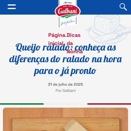
Página
.
Dicas
inicial
da
Queijo ralado: conheça as
Nonna
diferenças do ralado na hora
para o já pronto
31 de julho de 2025
Por Galbani