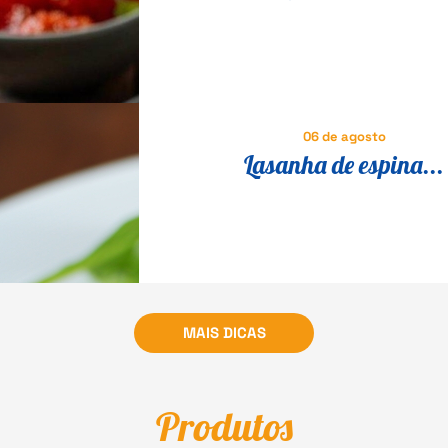
milanesa suíno que é suce
Itália
06 de agosto
Lasanha de espina...
MAIS DICAS
Produtos