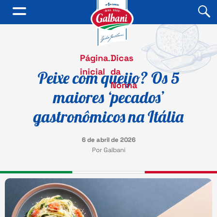
Página
.
Dicas
inicial
da
Peixe com queijo? Os 5
Nonna
maiores ‘pecados’
gastronômicos na Itália
6 de abril de 2026
Por Galbani