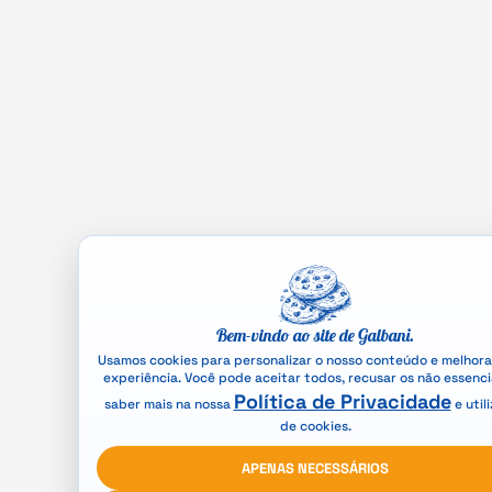
Bem-vindo ao site de Galbani.
Usamos cookies para personalizar o nosso conteúdo e melhora
experiência. Você pode aceitar todos, recusar os não essenci
Política de Privacidade
saber mais na nossa
e util
de cookies.
APENAS NECESSÁRIOS