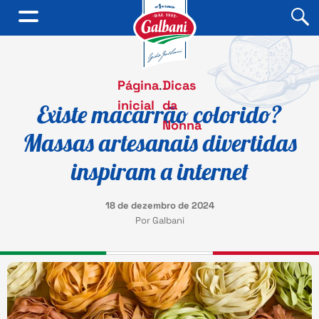
Página
.
Dicas
inicial
da
Existe macarrão colorido?
Nonna
Massas artesanais divertidas
inspiram a internet
18 de dezembro de 2024
Por Galbani