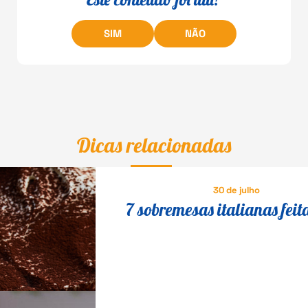
SIM
NÃO
Dicas relacionadas
30 de julho
7 sobremesas italianas feit
queijo que fazem o maior s