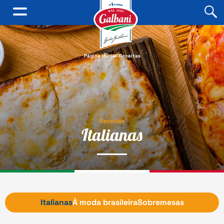
.
Página inicial
Receitas
Receitas
Italianas
Italianas
À moda brasileira
Sobremesas