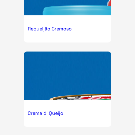
Requeijão Cremoso
Crema di Queijo