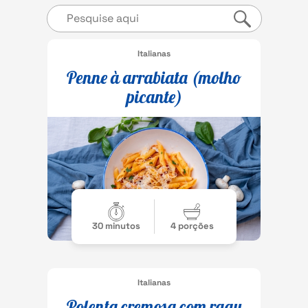
Italianas
Penne à arrabiata (molho
picante)
30 minutos
4 porções
Italianas
Polenta cremosa com ragu