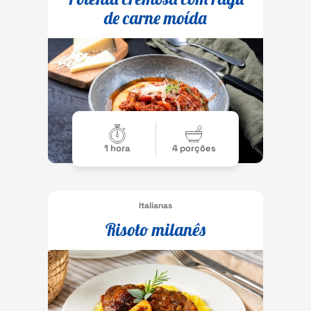
de carne moída
1 hora
4 porções
Italianas
Risoto milanês