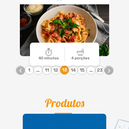
40 minutos
4 porções
13
1
…
11
12
14
15
…
23
Produtos