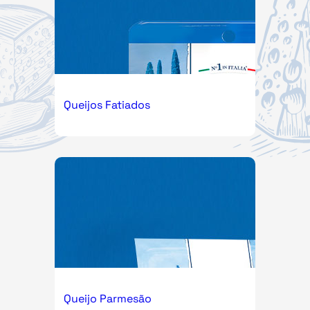
Queijos Fatiados
Queijo Parmesão