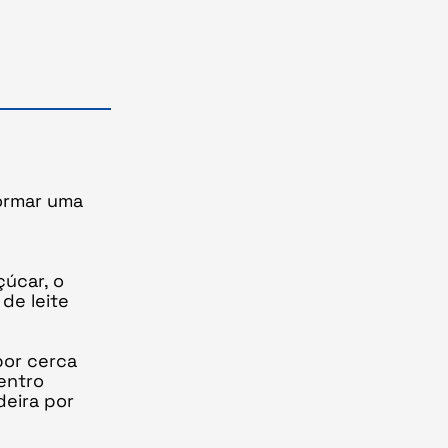
formar uma
çúcar, o
de leite
por cerca
entro
deira por