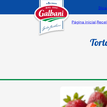
Dica
Página inicial
.
Recei
Tort