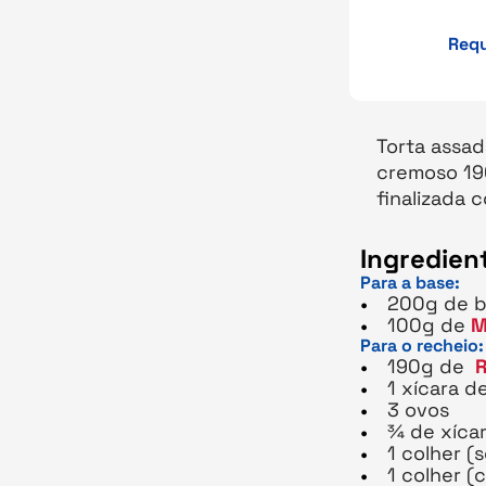
Requ
Torta assa
cremoso 190
finalizada 
Ingredien
Para a base:
200g de bi
100g de
M
Para o recheio:
190g de
R
1 xícara d
3 ovos
¾ de xíca
1 colher (
1 colher (