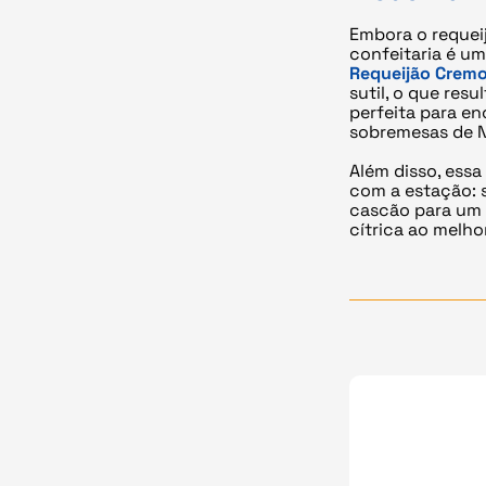
Embora o requeij
confeitaria é u
Requeijão Cremo
sutil, o que res
perfeita para e
sobremesas de N
Além disso, essa
com a estação: 
cascão para um t
cítrica ao melhor