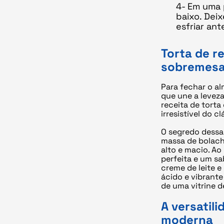
4- Em uma 
baixo. Deix
esfriar ant
Torta de r
sobremesa 
Para fechar o a
que une a leveza
receita de torta
irresistível do c
O segredo dessa 
massa de bolach
alto e macio. Ao 
perfeita e um sa
creme de leite e
ácido e vibrante
de uma vitrine d
A versatil
moderna