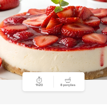
1h20
8 porções