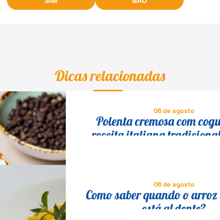
SIM
NÃO
Dicas relacionadas
06 de agosto
Polenta cremosa com cog
receita italiana tradicional
fácil
06 de agosto
Como saber quando o arroz 
está al dente?