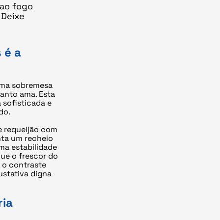
 ao fogo
 Deixe
 é a
 uma sobremesa
tanto ama. Esta
 sofisticada e
do.
de requeijão com
nta um recheio
uma estabilidade
que o frescor do
, o contraste
ustativa digna
ria