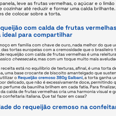
panela, leve as frutas vermelhas, o açúcar e o limão
e cozinhar até reduzir e formar uma calda brilhante.
es de colocar sobre a torta.
equeijão com calda de frutas vermelhas
ideal para compartilhar
lmoço em família com chave de ouro, nada melhor do que
 das tortas europeias com a cremosidade que o brasileiro 
 de requeijão com calda de frutas vermelhas é uma releitura
lássico
cheesecake
, mas com um toque muito mais aveluda
receita está no equilíbrio de texturas, afinal, é uma torta 
a, uma base crocante de biscoito amanteigado que suste
utilizar o
Requeijão cremoso 380g Galbani
, a torta ganha 
bor delicado, que não é excessivamente doce, permitindo 
 o perfume da baunilha brilhem em cada fatia. Para finalizar
 da calda de frutas vermelhas cria uma harmonia visual e g
e confeitaria italiana. Que tal fazer em casa?
idade do requeijão cremoso na confeita