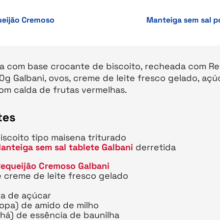
eijão Cremoso
Manteiga sem sal p
da com base crocante de biscoito, recheada com Re
g Galbani, ovos, creme de leite fresco gelado, açú
com calda de frutas vermelhas.
tes
scoito tipo maisena triturado
anteiga sem sal tablete Galbani
derretida
equeijão Cremoso Galbani
e creme de leite fresco gelado
ra de açúcar
sopa) de amido de milho
chá) de essência de baunilha