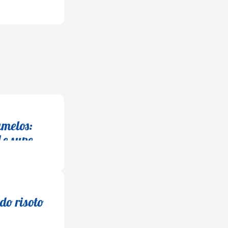
umelos:
 e super
do risoto