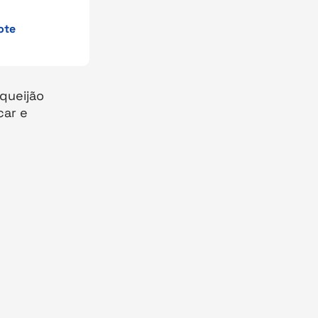
ote
queijão
car e