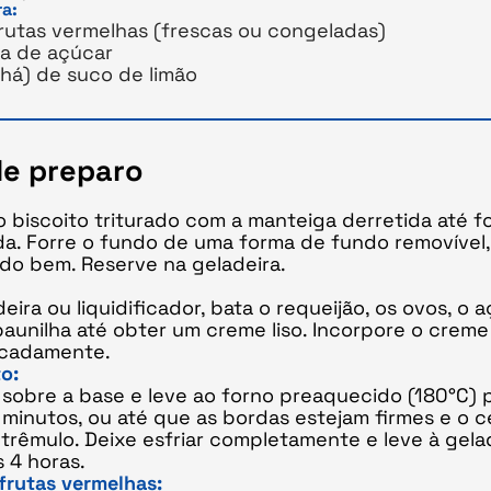
ra:
rutas vermelhas (frescas ou congeladas)
ra de açúcar
chá) de suco de limão
e preparo
 o biscoito triturado com a manteiga derretida até 
da. Forre o fundo de uma forma de fundo removível,
do bem. Reserve na geladeira.
eira ou liquidificador, bata o requeijão, os ovos, o a
baunilha até obter um creme liso. Incorpore o creme 
icadamente.
o:
 sobre a base e leve ao forno preaquecido (180°C) 
 minutos, ou até que as bordas estejam firmes e o c
trêmulo. Deixe esfriar completamente e leve à gela
 4 horas.
frutas vermelhas: