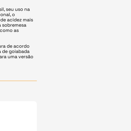
il, seu uso na
onal, o
 de acidez mais
 a sobremesa
, como as
tura de acordo
a de goiabada
para uma versão