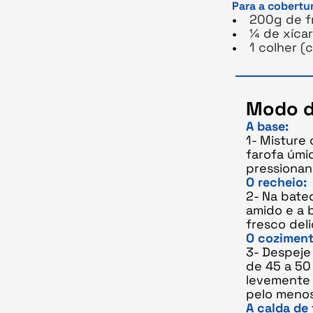
Para a cobertu
200g de f
¼ de xíca
1 colher (
Modo d
A base:
1- Misture
farofa úmi
pressionan
O recheio:
2- Na bated
amido e a 
fresco del
O coziment
3- Despeje
de 45 a 50
levemente 
pelo menos
A calda de 