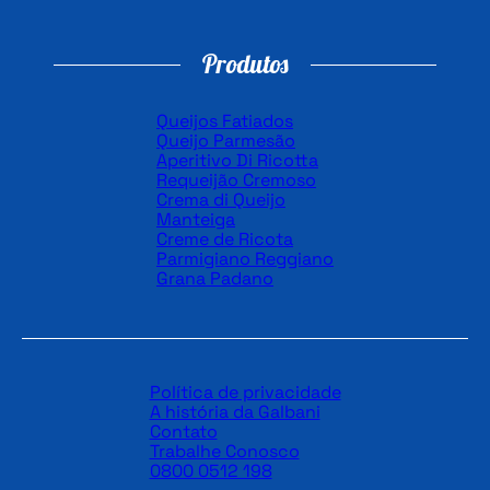
Produtos
Queijos Fatiados
Queijo Parmesão
Aperitivo Di Ricotta
Requeijão Cremoso
Crema di Queijo
Manteiga
Creme de Ricota
Parmigiano Reggiano
Grana Padano
Política de privacidade
A história da Galbani
Contato
Trabalhe Conosco
0800 0512 198