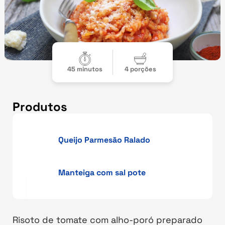
45 minutos
4 porções
Produtos
Queijo Parmesão Ralado
Manteiga com sal pote
Risoto de tomate com alho-poró preparado