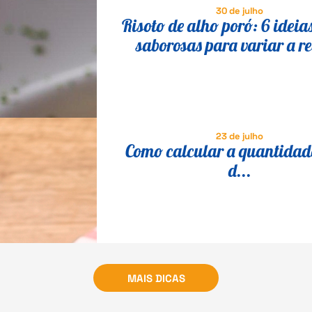
30 de julho
Risoto de alho poró: 6 ideia
saborosas para variar a re
23 de julho
Como calcular a quantidade
d...
MAIS DICAS