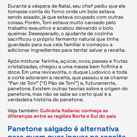
Durante a véspera de Natal, seu chef pediu que ele
tomasse conta do forno onde um bolo estava
sendo assado, já que estava ocupado com outras
coisas. Porém, Toni estava muito cansado pelo
trabalho exaustivo e acabou deixando o bolo
queimar. Desesperado, o ajudante de cozinha
sacrificou o próprio fermento natural que tinha
guardado para sua ceia familiar e começou a
adicionar ingredientes para tentar salvar a receita.
Após misturar farinha, açúcar, ovos, passas e frutas
cristalizadas, chegou a uma massa bem fofinha e
doce. Em uma reviravolta, o duque Ludovico e toda
a corte adoraram a receita, que passou a se chamar
“Pan de Toni” (“O Pão de Toni”) e, futuramente,
panetone. Existem outras teorias sobre a origem do
panetone, mas não se sabe ao certo qual é a
verdadeira história do panetone.
Veja também:
Culinária italiana: conheça as
diferenças entre as regiões Norte e Sul do país
Panetone salgado é alternativa
para quem quer inovar na receita