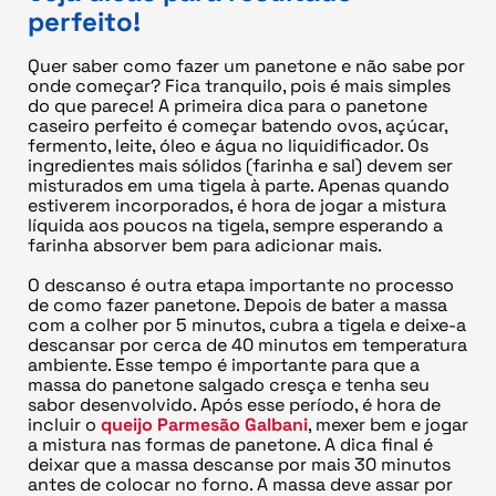
perfeito!
Quer saber como fazer um panetone e não sabe por
onde começar? Fica tranquilo, pois é mais simples
do que parece! A primeira dica para o panetone
caseiro perfeito é começar batendo ovos, açúcar,
fermento, leite, óleo e água no liquidificador. Os
ingredientes mais sólidos (farinha e sal) devem ser
misturados em uma tigela à parte. Apenas quando
estiverem incorporados, é hora de jogar a mistura
líquida aos poucos na tigela, sempre esperando a
farinha absorver bem para adicionar mais.
O descanso é outra etapa importante no processo
de como fazer panetone. Depois de bater a massa
com a colher por 5 minutos, cubra a tigela e deixe-a
descansar por cerca de 40 minutos em temperatura
ambiente. Esse tempo é importante para que a
massa do panetone salgado cresça e tenha seu
sabor desenvolvido. Após esse período, é hora de
incluir o
queijo Parmesão Galbani
, mexer bem e jogar
a mistura nas formas de panetone. A dica final é
deixar que a massa descanse por mais 30 minutos
antes de colocar no forno. A massa deve assar por