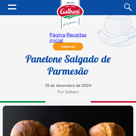
Página
.
Receitas
inicial
Italianas
Panetone Salgado de
Parmesão
13 de dezembro de 2024
Por Galbani