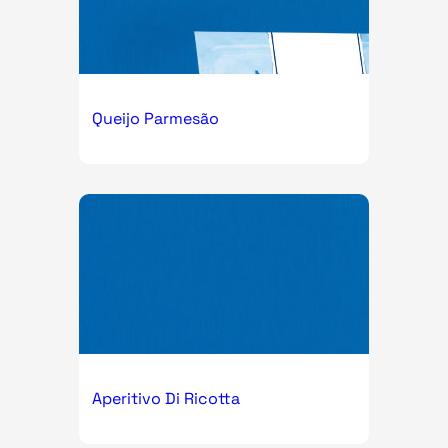
Queijo Parmesão
Aperitivo Di Ricotta