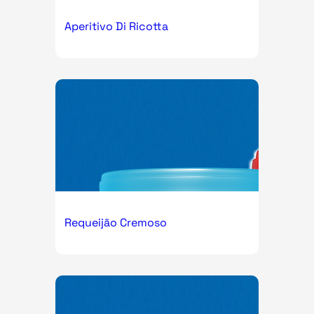
Aperitivo Di Ricotta
Requeijão Cremoso