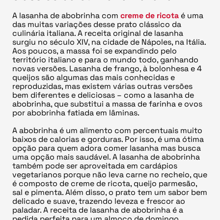
A lasanha de abobrinha com
creme de ricota
é uma
das muitas variações desse prato clássico da
culinária italiana. A receita original de lasanha
surgiu no século XIV, na cidade de Nápoles, na Itália.
Aos poucos, a massa foi se expandindo pelo
território italiano e para o mundo todo, ganhando
novas versões. Lasanha de frango, à bolonhesa e 4
queijos são algumas das mais conhecidas e
reproduzidas, mas existem várias outras versões
bem diferentes e deliciosas – como a lasanha de
abobrinha, que substitui a massa de farinha e ovos
por abobrinha fatiada em lâminas.
A abobrinha é um alimento com percentuais muito
baixos de calorias e gorduras. Por isso, é uma ótima
opção para quem adora comer lasanha mas busca
uma opção mais saudável. A lasanha de abobrinha
também pode ser aproveitada em cardápios
vegetarianos porque não leva carne no recheio, que
é composto de creme de ricota, queijo parmesão,
sal e pimenta. Além disso, o prato tem um sabor bem
delicado e suave, trazendo leveza e frescor ao
paladar. A receita de lasanha de abobrinha é a
pedida perfeita para um almoço de domingo