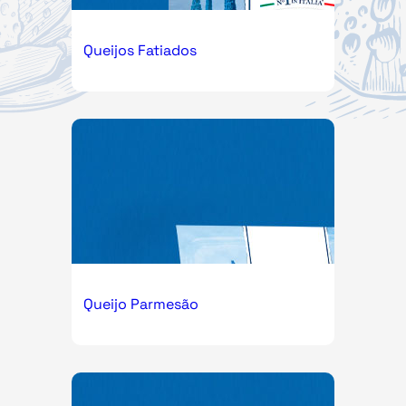
Queijos Fatiados
Queijo Parmesão