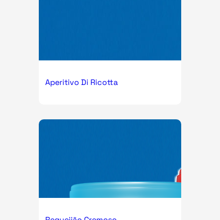
Aperitivo Di Ricotta
Requeijão Cremoso