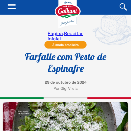
Página
.
Receitas
inicial
À moda brasileira
Farfalle com Pesto de
Espinafre
29 de outubro de 2024
Por Gigi Vilela