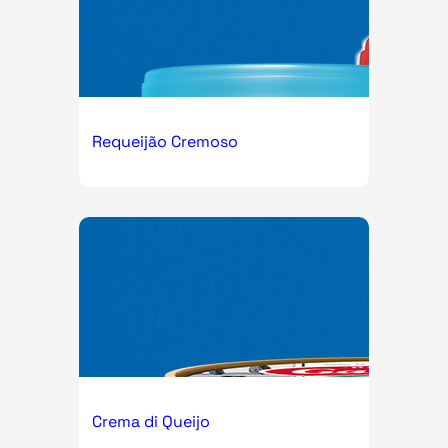
Requeijão Cremoso
Crema di Queijo