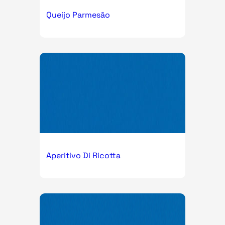
Queijo Parmesão
Aperitivo Di Ricotta