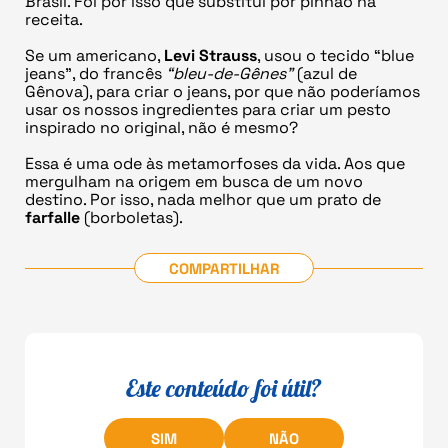
Brasil. Foi por isso que substituí por pinhão na
receita.
Se um americano,
Levi Strauss
, usou o tecido “blue
jeans”, do francês
“bleu-de-Gênes”
(azul de
Gênova), para criar o jeans, por que não poderíamos
usar os nossos ingredientes para criar um pesto
inspirado no original, não é mesmo?
Essa é uma ode às metamorfoses da vida. Aos que
mergulham na origem em busca de um novo
destino. Por isso, nada melhor que um prato de
farfalle
(borboletas).
COMPARTILHAR
Este conteúdo foi útil?
SIM
NÃO