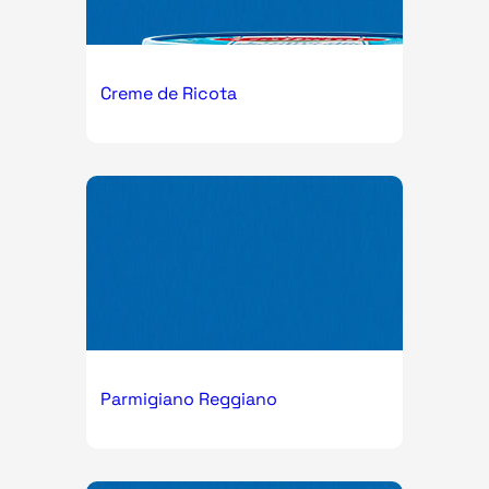
Creme de Ricota
Parmigiano Reggiano