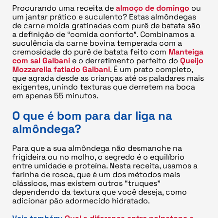
Procurando uma receita de
almoço de domingo
ou
um jantar prático e suculento? Estas almôndegas
de carne moída gratinadas com purê de batata são
a definição de “comida conforto”. Combinamos a
suculência da carne bovina temperada com a
cremosidade do purê de batata feito com
Manteiga
com sal Galbani
e o derretimento perfeito do
Queijo
Mozzarella fatiado Galbani
. É um prato completo,
que agrada desde as crianças até os paladares mais
exigentes, unindo texturas que derretem na boca
em apenas 55 minutos.
O que é bom para dar liga na
almôndega?
Para que a sua almôndega não desmanche na
frigideira ou no molho, o segredo é o equilíbrio
entre umidade e proteína. Nesta receita, usamos a
farinha de rosca, que é um dos métodos mais
clássicos, mas existem outros “truques”
dependendo da textura que você deseja, como
adicionar pão adormecido hidratado.