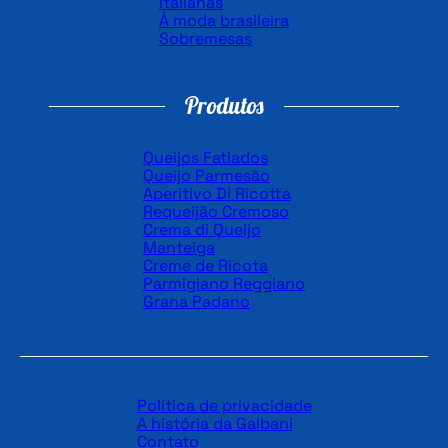
Italianas
À moda brasileira
Sobremesas
Produtos
Queijos Fatiados
Queijo Parmesão
Aperitivo Di Ricotta
Requeijão Cremoso
Crema di Queijo
Manteiga
Creme de Ricota
Parmigiano Reggiano
Grana Padano
Política de privacidade
A história da Galbani
Contato