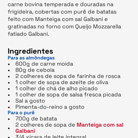
carne bovina temperada e douradas na
frigideira, cobertas com purê de batatas
feito com Manteiga com sal Galbani e
gratinadas no forno com Queijo Mozzarella
fatiado Galbani.
Ingredientes
Para as almôndegas
600g de carne moída
80g de cebola
2 colheres de sopa de farinha de rosca
1 colher de sopa de azeite de oliva
1 colher de chá de alho picado
1 colher de sopa de salsa fresca picada
Sal a gosto
Pimenta-do-reino a gosto
Para o purê
700g de batata
2 colheres de sopa de
Manteiga com sal
Galbani
3/4 xícara de leite integral