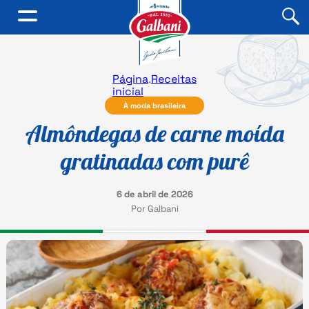
Página
.
Receitas
inicial
À moda brasileira
Almôndegas de carne moída
gratinadas com purê
6 de abril de 2026
Por Galbani