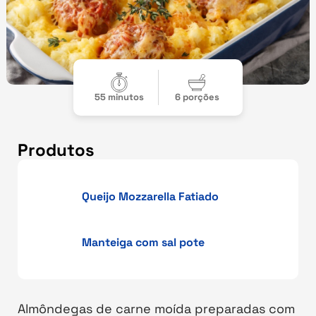
55 minutos
6 porções
Produtos
Queijo Mozzarella Fatiado
Manteiga com sal pote
Almôndegas de carne moída preparadas com