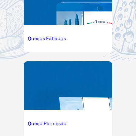
Queijos Fatiados
Queijo Parmesão