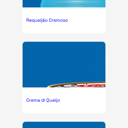
Requeijão Cremoso
Crema di Queijo